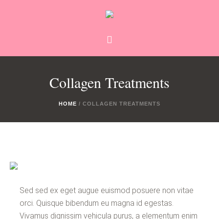
Collagen Treatments
HOME
/
COLLAGEN TREATMENTS
Sed sed ex eget augue euismod posuere non vitae
orci. Quisque bibendum eu magna id egestas.
Vivamus dignissim vehicula purus, a elementum enim